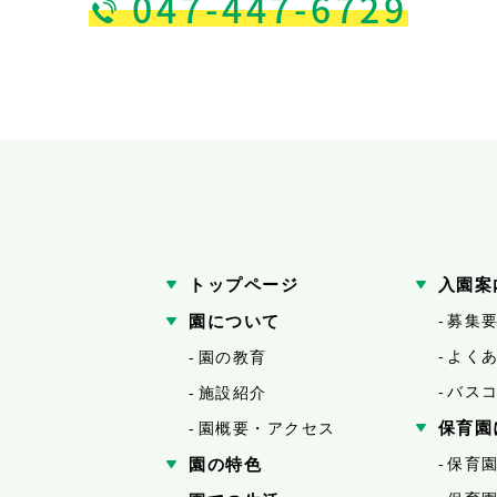
047-447-6729
トップページ
入園案
園について
募集
よく
園の教育
バス
施設紹介
保育園
園概要・アクセス
園の特色
保育