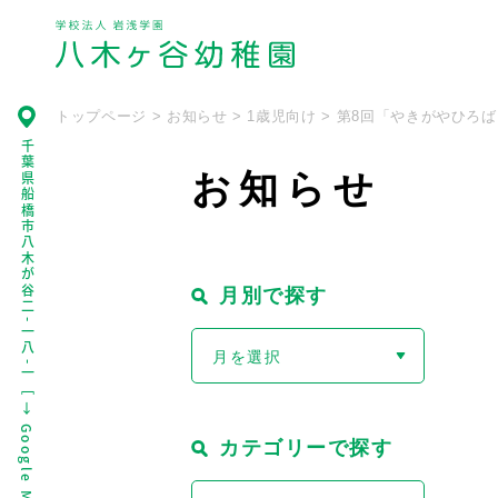
トップページ
>
お知らせ
>
1歳児向け
>
第8回「やきがやひろ
千葉県船橋市八木が谷二
お
知
ら
せ
月別で探す
-
一八
月を選択
-
一
［
↓
Google Maps］
カテゴリーで探す