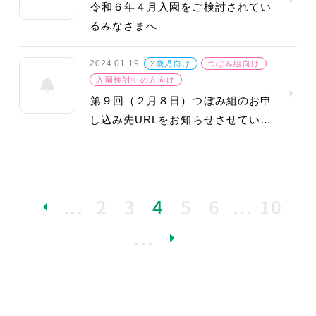
令和６年４月入園をご検討されてい
るみなさまへ
2024.01.19
2歳児向け
つぼみ組向け
入園検討中の方向け
第９回（２月８日）つぼみ組のお申
し込み先URLをお知らせさせていた
だきます。
«
...
2
3
4
5
6
...
10
...
»