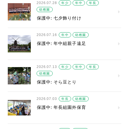
2026.07.28
年少
年中
年長
幼稚園
保護中: 七夕飾り付け
2026.07.16
年中
幼稚園
保護中: 年中組親子遠足
2026.07.13
年少
年中
年長
幼稚園
保護中: そら豆とり
2026.07.03
年長
幼稚園
保護中: 年長組園外保育